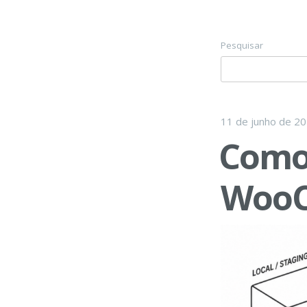
Pesquisar
11 de junho de 2
Como 
Woo