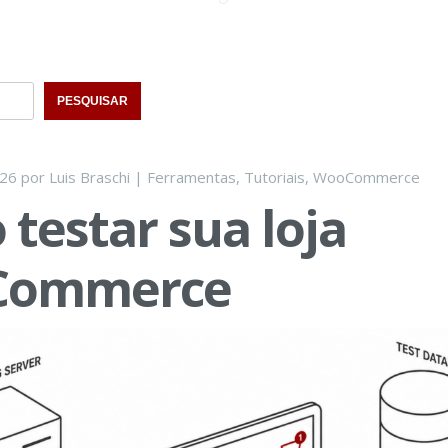
PESQUISAR
026
por
Luis Braschi
|
Ferramentas
,
Tutoriais
,
WooCommerce
testar sua loja
Commerce