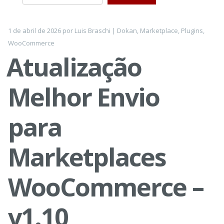
1 de abril de 2026
por
Luis Braschi
|
Dokan
,
Marketplace
,
Plugins
,
WooCommerce
Atualização
Melhor Envio
para
Marketplaces
WooCommerce –
v1.10